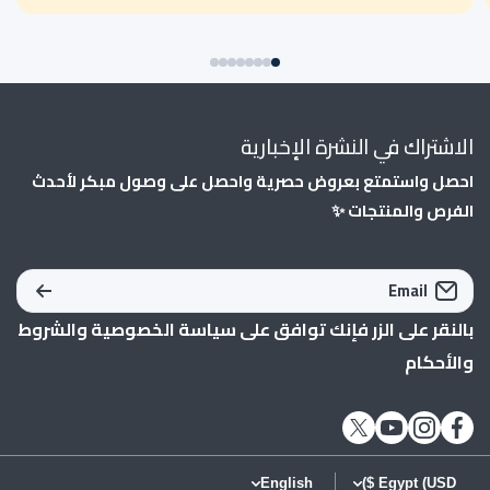
الاشتراك في النشرة الإخبارية
احصل واستمتع بعروض حصرية واحصل على وصول مبكر لأحدث
الفرص والمنتجات ✨
Email
بالنقر على الزر فإنك توافق على
سياسة الخصوصية
و
الشروط
والأحكام
twittercom/alsaey_com
instagramcom/alsaey_com/
youtubecom/shopify
facebookcom/AlSaeycom1/
English
Egypt (USD $)