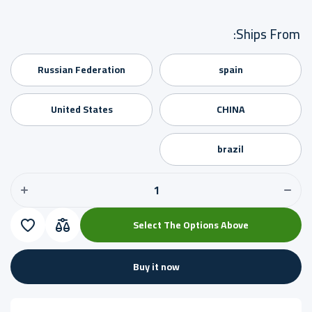
Ships From:
Russian Federation
spain
United States
CHINA
ncrease
uantity
Decrease
brazil
for
quantity
for حقائب
حقائب
ظهر
ظهر
عمليه،
عمليه،
مقاومة
مقاومة
للماء،
للماء،
للسفر
للسفر
Select The Options Above
والرحلات
والرحلا
، للجنسين
،
للجنسي
Buy it now