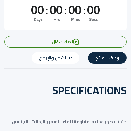
00
:
00
:
00
:
00
Days
Hrs
Mins
Secs
لديك سؤال
وصف المنتج
↩️ الشحن والإرجاع
SPECIFICATIONS
حقائب ظهر عمليه، مقاومة للماء، للسفر والرحلات ، للجنسين