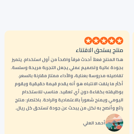
منتج يستحق الاقتناء
هذا المنتج فعلاً أحدث فرقاً واضحاً من أول استخدام. يتميز
بجودة عالية وتصميم عملي يجعل التجربة مريحة وسلسة.
تفاصيله مدروسة بعناية، والأداء ممتاز مقارنة بالسعر.
أكثر ما يلفت الانتباه هو أنه يقدم قيمة حقيقية ويقوم
بوظيفته بكفاءة دون أي تعقيد. مناسب للاستخدام
اليومي ويمنح شعوراً بالاعتمادية والراحة. باختصار: منتج
رائع وأنصح به لكل من يبحث عن جودة تستحق كل ريال.
أحمد العلي