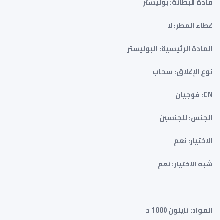
مادة البطانة: بوليستر
غطاء المطر: لا
المادة الرئيسية: البوليستر
نوع الإغلاق: سحاب
CN: فوجيان
الجنس: للجنسين
الاختيار: نعم
شبه الاختيار: نعم
المواد: نايلون 1000 د