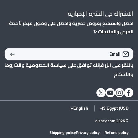
الاشتراك في النشرة الإخبارية
احصل واستمتع بعروض حصرية واحصل على وصول مبكر لأحدث
الفرص والمنتجات ✨
Email
بالنقر على الزر فإنك توافق على
سياسة الخصوصية
و
الشروط
والأحكام
twittercom/alsaey_com
instagramcom/alsaey_com/
youtubecom/shopify
facebookcom/AlSaeycom1/
English
Egypt (USD $)
alsaey.com
© 2026
Shipping policy
Privacy policy
Refund policy