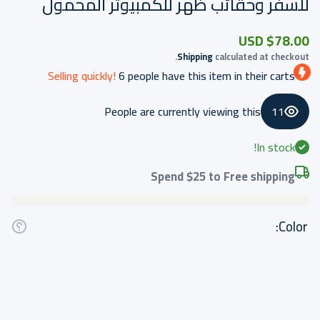
للسفر وحقائب ظهر للكمبيوتر المحمول
$78.00 USD
Shipping
calculated at checkout.
Selling quickly!
6
people have this item in their carts
People are currently viewing this
11
In stock!
Spend
$25
to Free shipping
Color:
ncrease