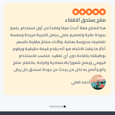
منتج يستحق الاقتناء
هذا المنتج فعلاً أحدث فرقاً واضحاً من أول استخدام. يتميز
بجودة عالية وتصميم عملي يجعل التجربة مريحة وسلسة.
تفاصيله مدروسة بعناية، والأداء ممتاز مقارنة بالسعر.
أكثر ما يلفت الانتباه هو أنه يقدم قيمة حقيقية ويقوم
بوظيفته بكفاءة دون أي تعقيد. مناسب للاستخدام
اليومي ويمنح شعوراً بالاعتمادية والراحة. باختصار: منتج
رائع وأنصح به لكل من يبحث عن جودة تستحق كل ريال.
أحمد العلي