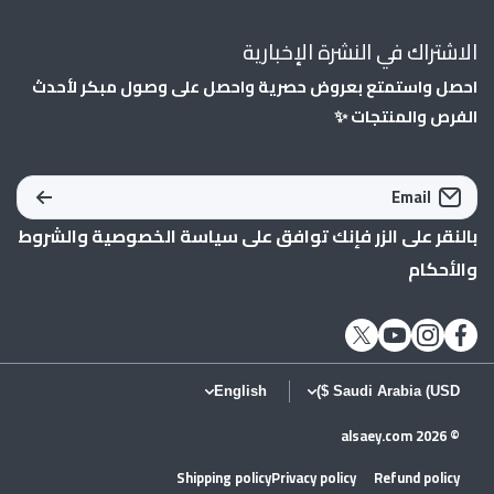
الاشتراك في النشرة الإخبارية
احصل واستمتع بعروض حصرية واحصل على وصول مبكر لأحدث
الفرص والمنتجات ✨
Email
بالنقر على الزر فإنك توافق على
سياسة الخصوصية
و
الشروط
والأحكام
twittercom/alsaey_com
instagramcom/alsaey_com/
youtubecom/shopify
facebookcom/AlSaeycom1/
English
Saudi Arabia (USD $)
alsaey.com
© 2026
Shipping policy
Privacy policy
Refund policy