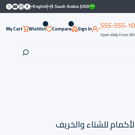
witter
Youtube
Instagram
Facebook
English
Saudi Arabia (USD $)
555-555-10
My Cart
Wishlist
Compare
Sign In
Open daily from 08:
لأكمام للشتاء والخريف