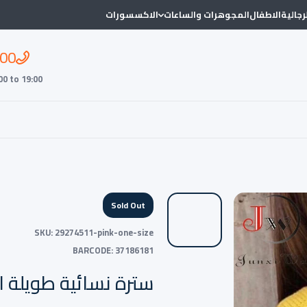
لرجالية
الاطفال
المجوهرات والساعات
الاكسسورات
00
00 to 19:00
Sold Out
SKU:
29274511-pink-one-size
BARCODE:
37186181
سترة نسائية طويلة ا