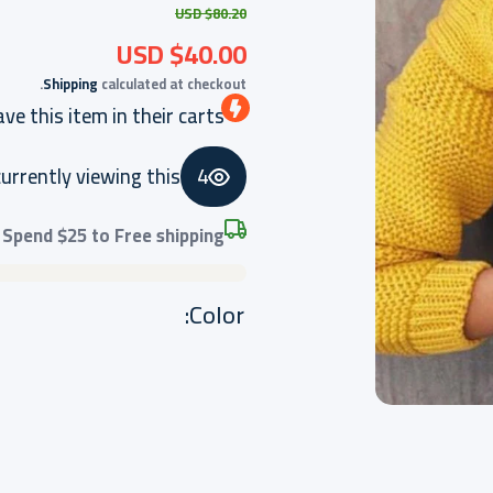
$80.20 USD
$40.00 USD
Shipping
calculated at checkout.
ve this item in their carts
currently viewing this
4
Spend
$25
to Free shipping
Color: