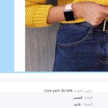
تركيب المادة:
30-50% Core yarn
المادة:
كشمير
السمك:
عادي