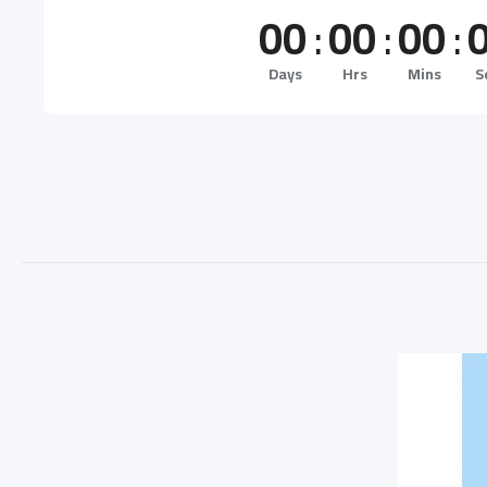
00
:
00
:
00
:
Days
Hrs
Mins
S