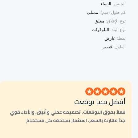
الجنس:
النساء
كم طول (سم):
ممتلئ
نوع الإغلاق:
مغلق
نوع البند:
البلوفرات
نمط:
عارض
الطول:
قصير
أفضل مما توقعت
فعلاً يفوق التوقعات. تصميمه عملي وأنيق، والأداء قوي
جداً مقارنة بالسعر. استثمار يستحقه كل مستخدم