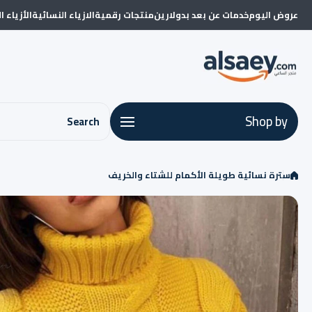
Skip to conten
عروض اليوم
خدمات عن بعد بدولارين
منتجات رقمية
الازياء النسائية
الأزياء ا
Shop by
Search
سترة نسائية طويلة الأكمام للشتاء والخريف