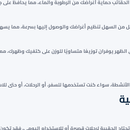
حقائب حماية أغراضك من الرطوبة والماء، مما يحافظ على جف
من السهل تنظيم أغراضك والوصول إليها بسرعة، مما يسهل ع
الظهر يوفران توزيعًا متساويًا للوزن على كتفيك وظهرك، مم
أنشطة، سواء كنت تستخدمها للسفر، أو الرحلات، أو حتى للا
ية