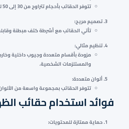
تتوفر الحقائب بأحجام تتراوح من 30 إلى 50 لترًا، مما يوفر خيارات متعددة لتلبية احتياجاتك سواء كنت تخطط لرحلة قصيرة أو مغامرة طويلة.
تصميم مريح
:
تأتي الحقائب مع أشرطة كتف مبطنة وقابلة 
تنظيم مثالي
:
مزودة بأقسام متعددة وجيوب داخلية وخار
والمستلزمات الشخصية.
ألوان متعددة
:
تتوفر الحقائب بمجموعة واسعة من الألوان ل
فوائد استخدام حقائب الظه
حماية ممتازة للمحتويات
: