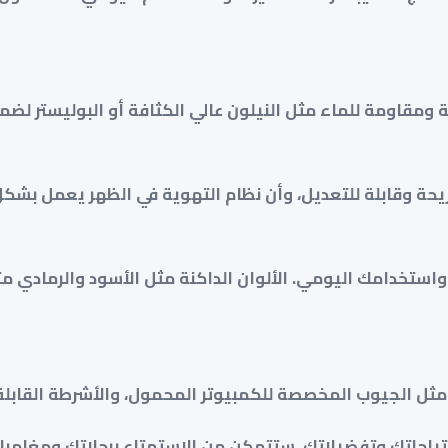
ومقاومة للماء مثل النيلون عالي الكثافة أو البوليستر لضم
يحة وقابلة للتعديل، وأن نظام التهوية في الظهر يعمل بشكل 
استخدامك اليومي. الألوان الداكنة مثل الأسود والرمادي مثا
 مثل الجيوب المخصصة للكمبيوتر المحمول، والأشرطة القابلة
تياجاتك وتفضيلاتك، ستتمكن من الاستمتاع برحلاتك ومغامرا