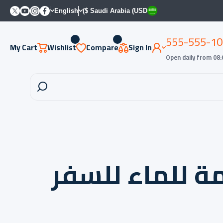
witter
Youtube
Instagram
Facebook
English
Saudi Arabia (USD $)
555-555-10
My Cart
Wishlist
Compare
Sign In
Open daily from 08:
ة للماء للسفر