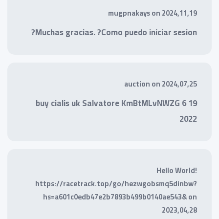
mugpnakays
on
2024,11,19
Muchas gracias. ?Como puedo iniciar sesion?
auction
on
2024,07,25
buy cialis uk Salvatore KmBtMLvNWZG 6 19
2022
Hello World!
https://racetrack.top/go/hezwgobsmq5dinbw?
hs=a601c0edb47e2b7893b499b0140ae543&
on
2023,04,28