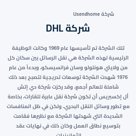
شركة Usendhome
شركة
DHL
تلك الشركة تم تأسيسها عام 1969 وكانت الوظيفة
الرئيسية لهذه الشركة هي نقل الرسائل بين سكان كل
من ولايتي هونلولو وسان فرانسيسكو، وبدءاً من عام
1976 شهدت الشركة توسعات تدريجية لتصبح بعد ذلك
شاملة للعالم أجمع، وقد ركزت شركة دي إتش
أل إكسبريس أن تكون شركة نقل عابرة للقارات، بخاصة
مع تطور وسائل النقل البحري، ولكن في ظل المنافسات
الشديدة التي شهدتها الشركة مع نظيرها فقامت
بتوسيع نطاق العمل وكان ذلك في نهايات عقد
الثمانينيات.