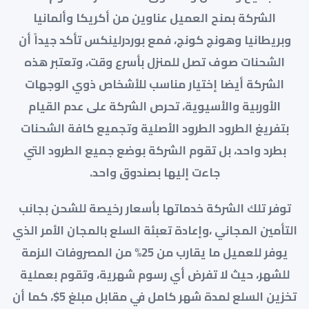
الشركة بمنح العميل عناوين من أكريكا وألمانيا
وبريطانيا وهونج كونج، فمع بوردرلينكس تأكد جيداً أن
الشحنات صوف تصل للمنزل بأسرع وقت، وتعتبر هذه
الشركة أيضا إختيار مناسب للأشخاص ذوي الوجهات
الأوربية والأسيوية، تحرص الشركة على عدم القيام
بتفريغ الطرود الطرود الأصلية وتجميع كافة الشحنات
بطرد واحد، بل تقوم الشركة بوضع جميع الطرود التي
جاءت إليها بصندوق واحد.
توفر تلك الشركة خدماتها بأسعار رخيصة للشحن بجانب
التأمين المجاني ،وإعادة تعبئة السلع بالمجان الأمر الذي
يوفر للعميل ما يقارب من 25% من المصروفات الىزمة
للشهر، حيث لا تفرض أي رسوم شهرية، وتقوم بعملية
تخزين السلع لمدة شهر كامل في مقابل مبلغ 5$، كما أن