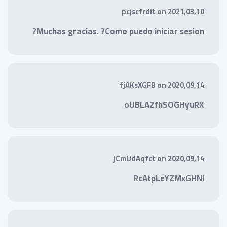
pcjscfrdit
on
2021,03,10
Muchas gracias. ?Como puedo iniciar sesion?
fjAKsXGFB
on
2020,09,14
oUBLAZfhSOGHyuRX
jCmUdAqfct
on
2020,09,14
RcAtpLeYZMxGHNl