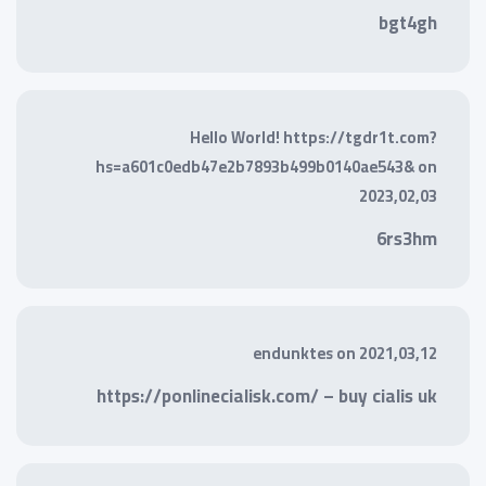
bgt4gh
Hello World! https://tgdr1t.com?
hs=a601c0edb47e2b7893b499b0140ae543&
on
2023,02,03
6rs3hm
endunktes
on
2021,03,12
https://ponlinecialisk.com/ – buy cialis uk