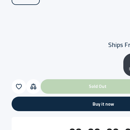
Ships F
Sold Out
Sold Out
Buy it now