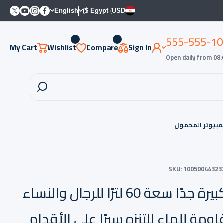
witter
Youtube
Instagram
Facebook
English
Egypt (USD $)
555-555-10
My Cart
Wishlist
Compare
Sign In
Open daily from 08:
SKU:
100500443233
حقيبة ظهر تكتيكية كبيرة جدًا سعة 60 لترًا للرجال والنساء
مة للماء للتنزه سيرًا على الأقدام