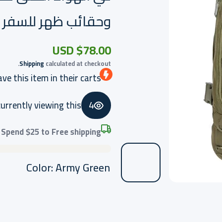
وحقائب ظهر للسفر و
$78.00 USD
Shipping
calculated at checkout.
ve this item in their carts
currently viewing this
4
Spend
$25
to Free shipping
Color:
Army Green