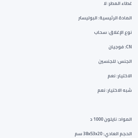
غطاء المطر: لا
المادة الرئيسية: البوليستر
نوع الإغلاق: سحاب
CN: فوجيان
الجنس: للجنسين
الاختيار: نعم
شبه الاختيار: نعم
المواد: نايلون 1000 د
الحجم العادي: 38x53x20 سم