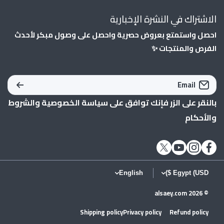
الاشتراك في النشرة الإخبارية
احصل واستمتع بعروض حصرية واحصل على وصول مبكر لأحدث
الفرص والمنتجات ✨
Email
بالنقر على الزر فإنك توافق على
سياسة الخصوصية
و
الشروط
والأحكام
twittercom/alsaey_com
instagramcom/alsaey_com/
youtubecom/shopify
facebookcom/AlSaeycom1/
English
Egypt (USD $)
alsaey.com
© 2026
Shipping policy
Privacy policy
Refund policy