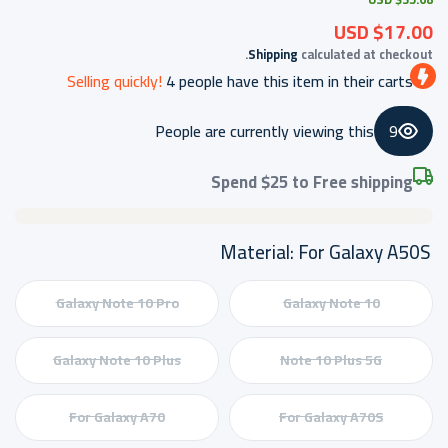
$17.00 USD
Shipping
calculated at checkout.
Selling quickly!
4
people have this item in their carts
People are currently viewing this
9
Spend
$25
to Free shipping
Material:
For Galaxy A50S
Galaxy Note 10 Pro
Galaxy Note 10
Galaxy Note 10 Plus
Note 10 Plus 5G
For Galaxy A70
For Galaxy A70S