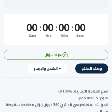
الاصبع
الاصبع
00
:
00
:
00
:
00
Days
Hrs
Mins
Secs
لديك سؤال
وصف المنتج
↩️ الشحن والإرجاع
اسم العلامة التجارية: KDTONG
النوع: حافظة جوال
الميزات: المغناطيسي الدائري 360 دوران زلزال مكافحة سقوطة
من اليد