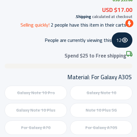
$17.00 USD
Shipping
calculated at checkout.
Selling quickly!
2
people have this item in their carts
People are currently viewing this
12
Spend
$25
to Free shipping
Material:
For Galaxy A30S
Galaxy Note 10 Pro
Galaxy Note 10
Galaxy Note 10 Plus
Note 10 Plus 5G
For Galaxy A70
For Galaxy A70S