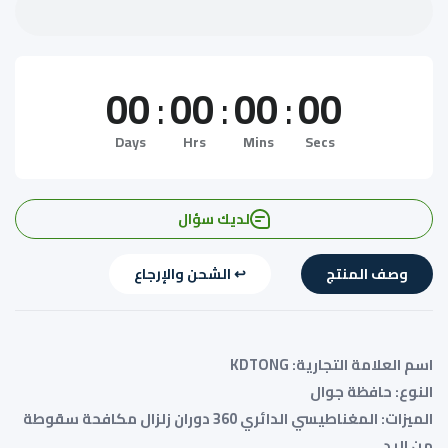
الاصبع
الاصبع
00
:
00
:
00
:
00
Days
Hrs
Mins
Secs
لديك سؤال
وصف المنتج
↩️ الشحن والإرجاع
اسم العلامة التجارية: KDTONG
النوع: حافظة جوال
الميزات: المغناطيسي الدائري 360 دوران زلزال مكافحة سقوطة
من اليد