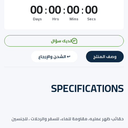
00
:
00
:
00
:
00
Days
Hrs
Mins
Secs
لديك سؤال
وصف المنتج
↩️ الشحن والإرجاع
SPECIFICATIONS
حقائب ظهر عمليه، مقاومة للماء، للسفر والرحلات ، للجنسين