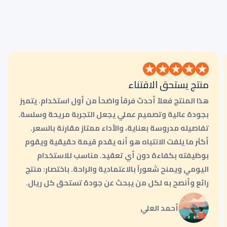
منتج يستحق الاقتناء
هذا المنتج فعلاً أحدث فرقاً واضحاً من أول استخدام. يتميز
بجودة عالية وتصميم عملي يجعل التجربة مريحة وسلسة.
تفاصيله مدروسة بعناية، والأداء ممتاز مقارنة بالسعر.
أكثر ما يلفت الانتباه هو أنه يقدم قيمة حقيقية ويقوم
بوظيفته بكفاءة دون أي تعقيد. مناسب للاستخدام
اليومي ويمنح شعوراً بالاعتمادية والراحة. باختصار: منتج
رائع وأنصح به لكل من يبحث عن جودة تستحق كل ريال.
أحمد العلي