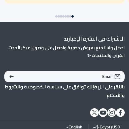
الاشتراك في النشرة الإخبارية
احصل واستمتع بعروض حصرية واحصل على وصول مبكر لأحدث
الفرص والمنتجات ✨
Email
بالنقر على الزر فإنك توافق على
سياسة الخصوصية
و
الشروط
والأحكام
twittercom/alsaey_com
instagramcom/alsaey_com/
youtubecom/shopify
facebookcom/AlSaeycom1/
English
Egypt (USD $)