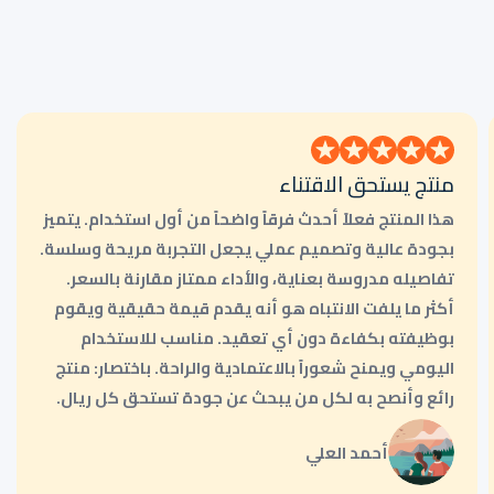
منتج يستحق الاقتناء
هذا المنتج فعلاً أحدث فرقاً واضحاً من أول استخدام. يتميز
بجودة عالية وتصميم عملي يجعل التجربة مريحة وسلسة.
تفاصيله مدروسة بعناية، والأداء ممتاز مقارنة بالسعر.
أكثر ما يلفت الانتباه هو أنه يقدم قيمة حقيقية ويقوم
بوظيفته بكفاءة دون أي تعقيد. مناسب للاستخدام
اليومي ويمنح شعوراً بالاعتمادية والراحة. باختصار: منتج
رائع وأنصح به لكل من يبحث عن جودة تستحق كل ريال.
أحمد العلي