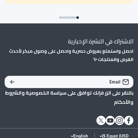
الاشتراك في النشرة الإخبارية
احصل واستمتع بعروض حصرية واحصل على وصول مبكر لأحدث
الفرص والمنتجات ✨
Email
بالنقر على الزر فإنك توافق على
سياسة الخصوصية
و
الشروط
والأحكام
twittercom/alsaey_com
instagramcom/alsaey_com/
youtubecom/shopify
facebookcom/AlSaeycom1/
English
Egypt (USD $)