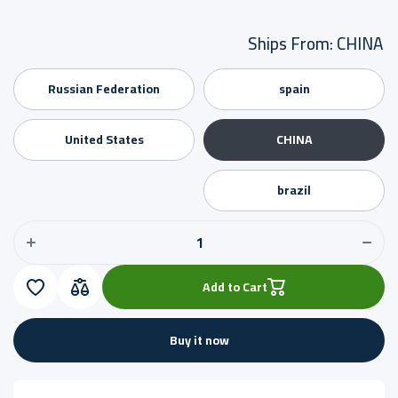
Ships From:
CHINA
Russian Federation
spain
United States
CHINA
ncrease
uantity
Decrease
brazil
for
quantity
for حقائب
حقائب
ظهر
ظهر
عمليه،
عمليه،
مقاومة
مقاومة
للماء،
للماء،
للسفر
للسفر
Add to Cart
والرحلات
والرحلا
، للجنسين
،
للجنسي
Buy it now