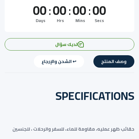
00
:
00
:
00
:
00
Days
Hrs
Mins
Secs
لديك سؤال
وصف المنتج
↩️ الشحن والإرجاع
SPECIFICATIONS
حقائب ظهر عمليه، مقاومة للماء، للسفر والرحلات ، للجنسين