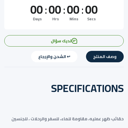
00
:
00
:
00
:
00
Days
Hrs
Mins
Secs
لديك سؤال
وصف المنتج
↩️ الشحن والإرجاع
SPECIFICATIONS
حقائب ظهر عمليه، مقاومة للماء، للسفر والرحلات ، للجنسين