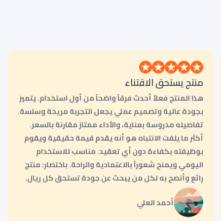
منتج يستحق الاقتناء
هذا المنتج فعلاً أحدث فرقاً واضحاً من أول استخدام. يتميز
بجودة عالية وتصميم عملي يجعل التجربة مريحة وسلسة.
تفاصيله مدروسة بعناية، والأداء ممتاز مقارنة بالسعر.
أكثر ما يلفت الانتباه هو أنه يقدم قيمة حقيقية ويقوم
بوظيفته بكفاءة دون أي تعقيد. مناسب للاستخدام
اليومي ويمنح شعوراً بالاعتمادية والراحة. باختصار: منتج
رائع وأنصح به لكل من يبحث عن جودة تستحق كل ريال.
أحمد العلي