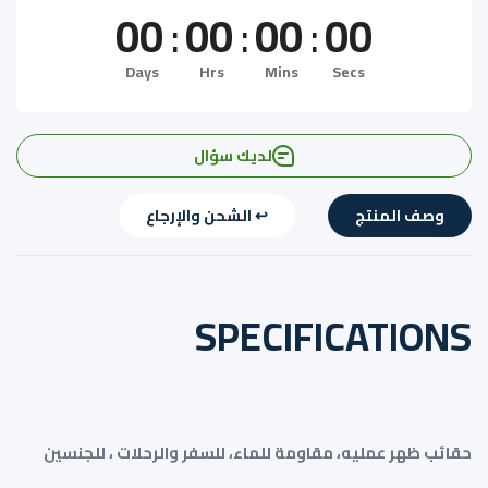
00
:
00
:
00
:
00
Days
Hrs
Mins
Secs
لديك سؤال
وصف المنتج
↩️ الشحن والإرجاع
SPECIFICATIONS
حقائب ظهر عمليه، مقاومة للماء، للسفر والرحلات ، للجنسين