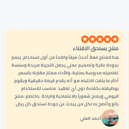
منتج يستحق الاقتناء
هذا المنتج فعلاً أحدث فرقاً واضحاً من أول استخدام. يتميز
بجودة عالية وتصميم عملي يجعل التجربة مريحة وسلسة.
تفاصيله مدروسة بعناية، والأداء ممتاز مقارنة بالسعر.
أكثر ما يلفت الانتباه هو أنه يقدم قيمة حقيقية ويقوم
بوظيفته بكفاءة دون أي تعقيد. مناسب للاستخدام
اليومي ويمنح شعوراً بالاعتمادية والراحة. باختصار: منتج
رائع وأنصح به لكل من يبحث عن جودة تستحق كل ريال.
أحمد العلي