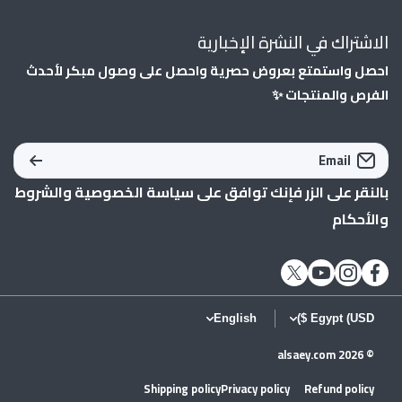
الاشتراك في النشرة الإخبارية
احصل واستمتع بعروض حصرية واحصل على وصول مبكر لأحدث
الفرص والمنتجات ✨
Email
بالنقر على الزر فإنك توافق على
سياسة الخصوصية
و
الشروط
والأحكام
twittercom/alsaey_com
instagramcom/alsaey_com/
youtubecom/shopify
facebookcom/AlSaeycom1/
English
Egypt (USD $)
alsaey.com
© 2026
Shipping policy
Privacy policy
Refund policy